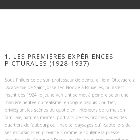
1. LES PREMIÈRES EXPÉRIENCES
PICTURALES (1928-1937)
Sous l’influence de son professeur de peinture Henri Ottevaere à
l’Académie de Saint-Josse-ten-Noode à Bruxelles, où il s’est
inscrit dès 1924, le jeune Van Lint se met à peindre selon une
manière héritée du réalisme en vogue depuis Courbet,
privilégiant les scènes du quotidien : intérieurs de la maison
familiale, natures mortes, portraits de ses proches, vues des
quartiers du faubourg où il habite, paysages qu’il capte lors de
ses excursions en province. Comme le souligne la presse
artistique de l’époque à l’occasion des premières expositions