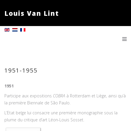
Louis Van Lint
1951-1955
1951
Participe aux expositions
COBRA
à Rotterdam et Liège, ainsi qu’à
la première Biennale de São Paulo.
L’Etat belge lui consacre une première monographie sous la
plume du critique d’art Léon-Louis Sosset.