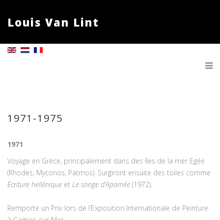
Louis Van Lint
1971-1975
1971
Voyage en Grèce, principalement dans des îles de la mer Egée
(Rhodes, Myconos, Patmos). Surgiront ensuite des toiles comme
Ecriture hellénique
et
Le songe d’Apamée
(1972).
Remporte un Prix lors de l’Exposition Internationale de Peinture
à Cagnes-sur-Mer.